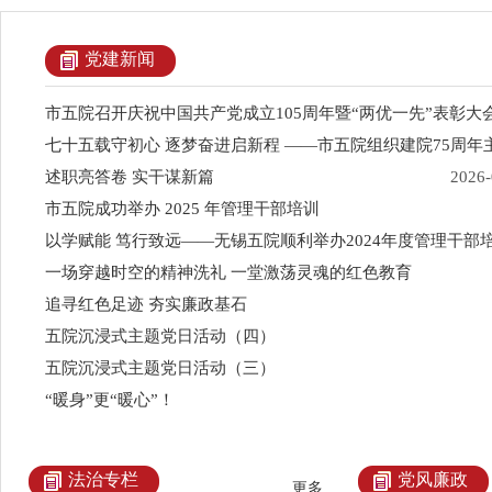
党建新闻
市五院召开庆祝中国共产党成立105周年暨“两优一先”表彰大
七十五载守初心 逐梦奋进启新程 ——市五院组织建院75周年
述职亮答卷 实干谋新篇
2026-
市五院成功举办 2025 年管理干部培训
以学赋能 笃行致远——无锡五院顺利举办2024年度管理干部
一场穿越时空的精神洗礼 一堂激荡灵魂的红色教育
追寻红色足迹 夯实廉政基石
五院沉浸式主题党日活动（四）
五院沉浸式主题党日活动（三）
“暖身”更“暖心”！
法治专栏
党风廉政
更多...