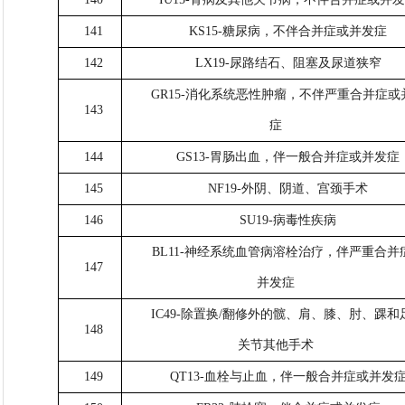
141
KS15-糖尿病，不伴合并症或并发症
142
LX19-尿路结石、阻塞及尿道狭窄
GR15-消化系统恶性肿瘤，不伴严重合并症或
143
症
144
GS13-胃肠出血，伴一般合并症或并发症
145
NF19-外阴、阴道、宫颈手术
146
SU19-病毒性疾病
BL11-神经系统血管病溶栓治疗，伴严重合并
147
并发症
IC49-除置换/翻修外的髋、肩、膝、肘、踝和
148
关节其他手术
149
QT13-血栓与止血，伴一般合并症或并发