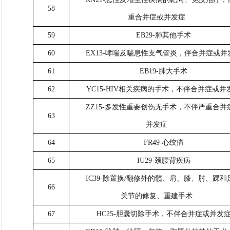
58
重合并症或并发症
59
EB29-肺其他手术
60
EX13-哮喘及喘息性支气管炎，伴合并症或并
61
EB19-肺大手术
62
YC15-HIV相关疾病的手术，不伴合并症或并
ZZ15-多发性重要创伤无手术，不伴严重合并
63
并发症
64
FR49-心绞痛
65
IU29-颈腰背疾病
IC39-除置换/翻修外的髋、肩、膝、肘、踝和
66
关节的修复、重建手术
67
HC25-胆囊切除手术，不伴合并症或并发