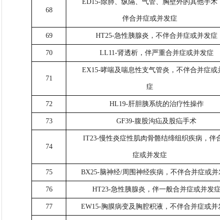
ED15-除肺、纵隔、气管、胸壁外的其他手术
68
伴合并症或并发症
69
HT25-急性胰腺炎，不伴合并症或并发症
70
LL11-肾透析，伴严重合并症或并发症
EX15-哮喘及喘息性支气管炎，不伴合并症或
71
症
72
HL19-肝胆胰系统的治疗性操作
73
GF39-腹股沟疝及股疝手术
IT23-慢性炎症性肌肉骨骼结缔组织疾病，伴
74
症或并发症
75
BX25-脑神经/周围神经疾病，不伴合并症或
76
HT23-急性胰腺炎，伴一般合并症或并发
77
EW15-胸膜病变及胸腔积液，不伴合并症或并