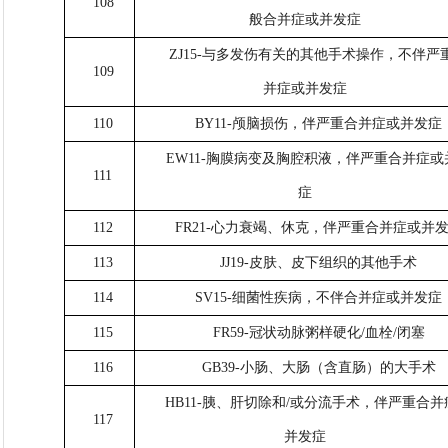
108
般合并症或并发症
ZJ15-与多发伤有关的其他手术操作，不伴严
109
并症或并发症
110
BY11-颅脑损伤，伴严重合并症或并发症
EW11-胸膜病变及胸腔积液，伴严重合并症或
111
症
112
FR21-心力衰竭、休克，伴严重合并症或并
113
JJ19-皮肤、皮下组织的其他手术
114
SV15-细菌性疾病，不伴合并症或并发症
115
FR59-冠状动脉粥样硬化/血栓/闭塞
116
GB39-小肠、大肠（含直肠）的大手术
HB11-胰、肝切除和/或分流手术，伴严重合并
117
并发症