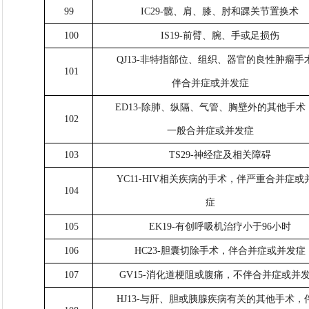
99
IC29-髋、肩、膝、肘和踝关节置换术
100
IS19-前臂、腕、手或足损伤
QJ13-非特指部位、组织、器官的良性肿瘤手
101
伴合并症或并发症
ED13-除肺、纵隔、气管、胸壁外的其他手术
102
一般合并症或并发症
103
TS29-神经症及相关障碍
YC11-HIV相关疾病的手术，伴严重合并症或
104
症
105
EK19-有创呼吸机治疗小于96小时
106
HC23-胆囊切除手术，伴合并症或并发症
107
GV15-消化道梗阻或腹痛，不伴合并症或并
HJ13-与肝、胆或胰腺疾病有关的其他手术，