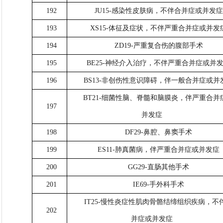
192
JU15-感染性皮肤病，不伴合并症或并发症
193
XS15-体征及症状，不伴严重合并症或并发
194
ZD19-严重复合伤的腹部手术
195
BE25-神经介入治疗，不伴严重合并症或并
196
BS13-非创伤性意识障碍，伴一般合并症或并
BT21-细菌性脑、脊髓和脑膜炎，伴严重合并
197
并发症
198
DF29-鼻腔、鼻窦手术
199
ES11-肺真菌病，伴严重合并症或并发症
200
GG29-直肠其他手术
201
IE69-手外科手术
IT25-慢性炎症性肌肉骨骼结缔组织疾病，不
202
并症或并发症