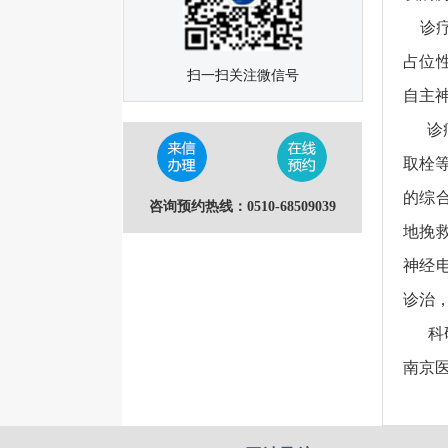
诊疗
占位
扫一扫关注微信号
自主
诊疗
取栓等
的综
咨询预约热线：0510-68509039
地挽
神经
诊治
科研
南京